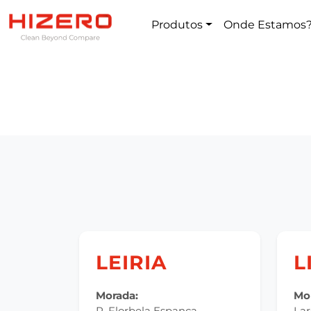
Produtos
Onde Estamos
LEIRIA
L
Morada:
Mo
R. Florbela Espanca
Lar