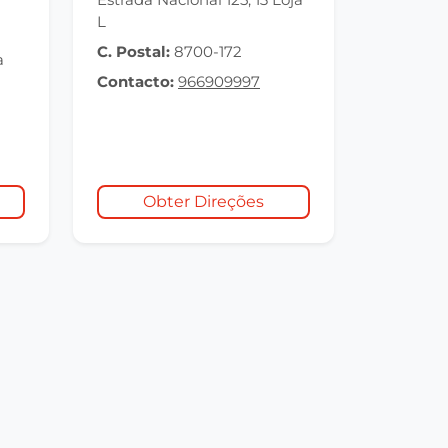
L
C. Postal:
8700-172
a
Contacto:
966909997
Obter Direções