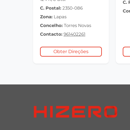
C. 
C. Postal:
2350-086
Co
Zona:
Lapas
Concelho:
Torres Novas
Contacto:
961402261
Obter Direções