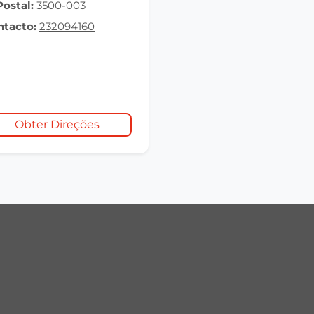
Postal:
3500-003
ntacto:
232094160
Obter Direções