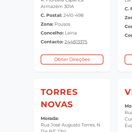
Armazém 301A
C. 
C. Postal:
2410-498
Zo
Zona:
Pousos
Co
Concelho:
Leiria
Co
Contacto:
244813375
Obter Direções
TORRES
V
NOVAS
Mo
Rua
Morada:
Cun
Rua José Augusto Torres, N
Eu
124 R/C Dto.