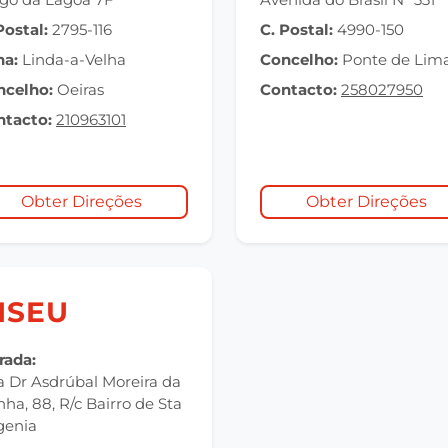
Postal:
2795-116
C. Postal:
4990-150
na:
Linda-a-Velha
Concelho:
Ponte de Lim
ncelho:
Oeiras
Contacto:
258027950
ntacto:
210963101
Obter Direções
Obter Direções
ISEU
rada:
 Dr Asdrúbal Moreira da
ha, 88, R/c Bairro de Sta
genia