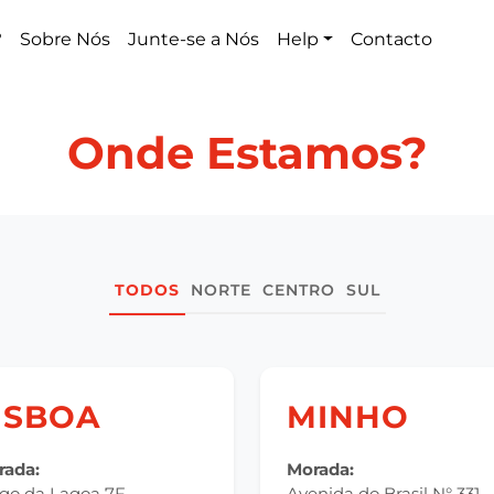
?
Sobre Nós
Junte-se a Nós
Help
Contacto
Onde Estamos?
TODOS
NORTE
CENTRO
SUL
ISBOA
MINHO
rada:
Morada:
go da Lagoa 7F
Avenida do Brasil N° 331